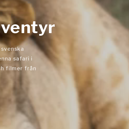
äventyr
h svenska
nna safari i
h filmer från