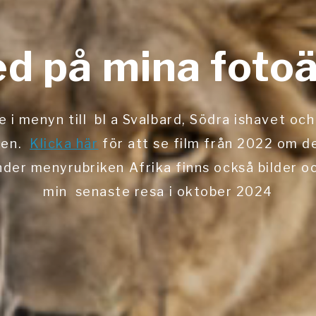
ed på mina foto
e i menyn till bl a Svalbard, Södra ishavet oc
den.
Klicka här
för att se film från 2022 om de
nder menyrubriken Afrika finns också bilder oc
min senaste resa i oktober 2024