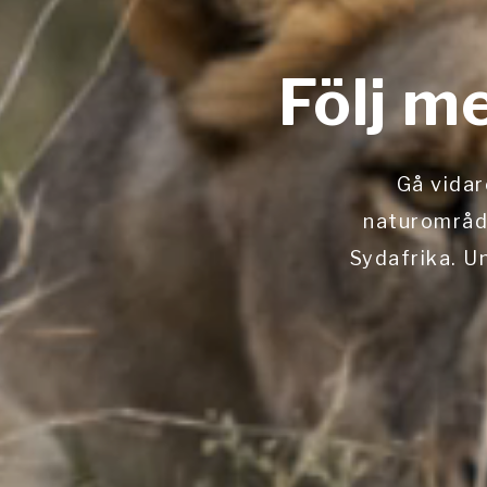
Följ m
Gå vidar
naturområ
Sydafrika. U