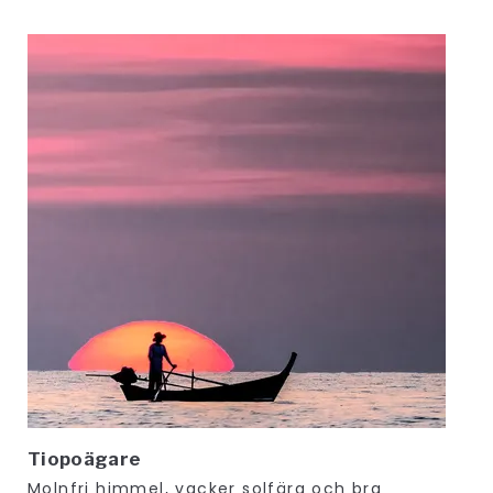
Tiopoägare
Molnfri himmel, vacker solfärg och bra