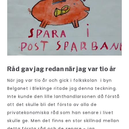
Råd gav jag redan när jag var tio år
När jag var tio år och gick i folkskolan i byn
Belganet i Blekinge ritade jag denna teckning.
Inte kunde den lille lanthandlarsonen då förstå
att det skulle bli det första av alla de
privatekonomiska råd som han senare i livet
skulle ge. Men det finns en stor skillnad mellan
detta första råd och de senare - jag