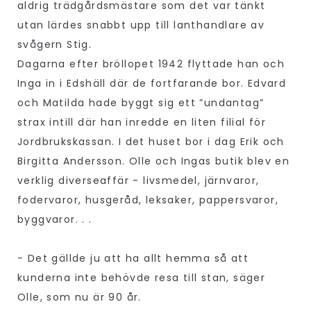
aldrig trädgårdsmästare som det var tänkt
utan lärdes snabbt upp till lanthandlare av
svågern Stig.
Dagarna efter bröllopet 1942 flyttade han och
Inga in i Edshäll där de fortfarande bor. Edvard
och Matilda hade byggt sig ett ”undantag”
strax intill där han inredde en liten filial för
Jordbrukskassan. I det huset bor i dag Erik och
Birgitta Andersson. Olle och Ingas butik blev en
verklig diverseaffär - livsmedel, järnvaror,
fodervaror, husgeråd, leksaker, pappersvaror,
byggvaror. . .
- Det gällde ju att ha allt hemma så att
kunderna inte behövde resa till stan, säger
Olle, som nu är 90 år.