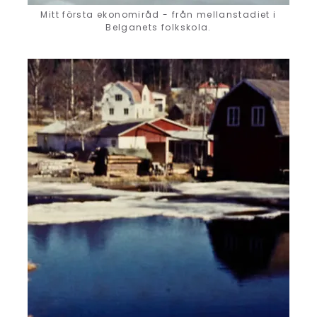
Mitt första ekonomiråd - från mellanstadiet i
Belganets folkskola.