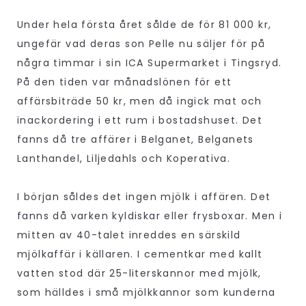
Under hela första året sålde de för 81 000 kr,
ungefär vad deras son Pelle nu säljer för på
några timmar i sin ICA Supermarket i Tingsryd.
På den tiden var månadslönen för ett
affärsbiträde 50 kr, men då ingick mat och
inackordering i ett rum i bostadshuset. Det
fanns då tre affärer i Belganet, Belganets
Lanthandel, Liljedahls och Koperativa.
I början såldes det ingen mjölk i affären. Det
fanns då varken kyldiskar eller frysboxar. Men i
mitten av 40-talet inreddes en särskild
mjölkaffär i källaren. I cementkar med kallt
vatten stod där 25-literskannor med mjölk,
som hälldes i små mjölkkannor som kunderna