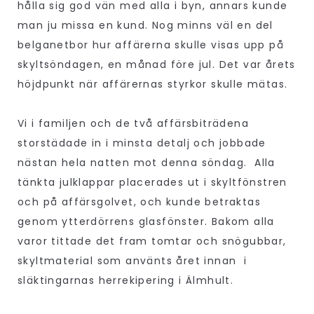
hålla sig god vän med alla i byn, annars kunde
man ju missa en kund. Nog minns väl en del
belganetbor hur affärerna skulle visas upp på
skyltsöndagen, en månad före jul. Det var årets
höjdpunkt när affärernas styrkor skulle mätas.
Vi i familjen och de två affärsbiträdena
storstädade in i minsta detalj och jobbade
nästan hela natten mot denna söndag. Alla
tänkta julklappar placerades ut i skyltfönstren
och på affärsgolvet, och kunde betraktas
genom ytterdörrens glasfönster. Bakom alla
varor tittade det fram tomtar och snögubbar,
skyltmaterial som använts året innan i
släktingarnas herrekipering i Älmhult.