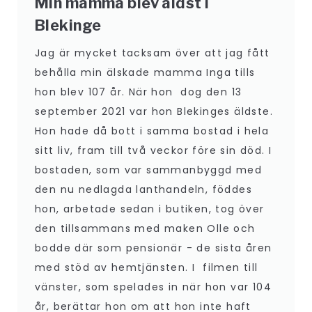
Min mamma blev äldst i
Blekinge
Jag är mycket tacksam över att jag fått
behålla min älskade mamma Inga tills
hon blev 107 år. När hon dog den 13
september 2021 var hon Blekinges äldste.
Hon hade då bott i samma bostad i hela
sitt liv, fram till två veckor före sin död. I
bostaden, som var sammanbyggd med
den nu nedlagda lanthandeln, föddes
hon, arbetade sedan i butiken, tog över
den tillsammans med maken Olle och
bodde där som pensionär - de sista åren
med stöd av hemtjänsten. I filmen till
vänster, som spelades in när hon var 104
år, berättar hon om att hon inte haft